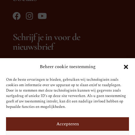
Schrijf je in voor de
nieuwsbrief
Beheer cookie toestemming
Om de beste ervaringen te bieden, gebruiken wij technologieën zoals
cookies om informatie over uw apparaat op te slaan en/of te raadplegen.
Door in te stemmen met deze technologieën kunnen wij gegevens zoals
surfgedrag of unieke ID's op deze site verwerken. Als u geen toestemming
geeft of uw toestemming intrekt, kan dit een nadelige invloed hebben op
Verzenden
bepaalde functies en mogelijkheden.
Accepteren